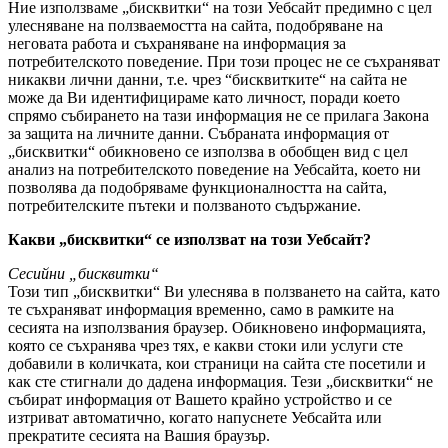
Ние използваме „бисквитки“ на този Уебсайт предимно с цел
улесняване на ползваемостта на сайта, подобряване на
неговата работа и съхраняване на информация за
потребителското поведение. При този процес не се съхраняват
никакви лични данни, т.е. чрез “бисквитките“ на сайта не
може да Ви идентифицираме като личност, поради което
спрямо събирането на тази информация не се прилага Закона
за защита на личните данни. Събраната информация от
„бисквитки“ обикновено се използва в обобщен вид с цел
анализ на потребителското поведение на Уебсайта, което ни
позволява да подобряваме функционалността на сайта,
потребителските пътеки и ползваното съдържание.
Какви „бисквитки“ се използват на този Уебсайт?
Сесийни „бисквитки“
Този тип „бисквитки“ Ви улеснява в ползването на сайта, като
те съхраняват информация временно, само в рамките на
сесията на използвания браузер. Обикновено информацията,
която се съхранява чрез тях, е какви стоки или услуги сте
добавили в количката, кои страници на сайта сте посетили и
как сте стигнали до дадена информация. Тези „бисквитки“ не
събират информация от Вашето крайно устройство и се
изтриват автоматично, когато напуснете Уебсайта или
прекратите сесията на Вашия браузър.