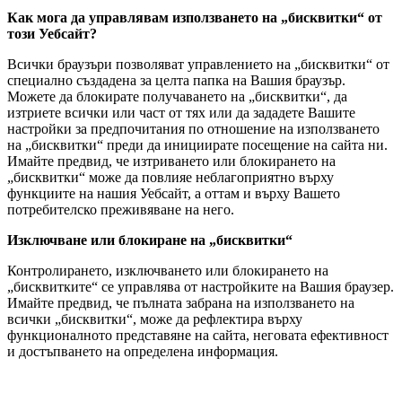
Как мога да управлявам използването на „бисквитки“ от
този Уебсайт?
Всички браузъри позволяват управлението на „бисквитки“ от
специално създадена за целта папка на Вашия браузър.
Можете да блокирате получаването на „бисквитки“, да
изтриете всички или част от тях или да зададете Вашите
настройки за предпочитания по отношение на използването
на „бисквитки“ преди да инициирате посещение на сайта ни.
Имайте предвид, че изтриването или блокирането на
„бисквитки“ може да повлияе неблагоприятно върху
функциите на нашия Уебсайт, а оттам и върху Вашето
потребителско преживяване на него.
Изключване или блокиране на „бисквитки“
Контролирането, изключването или блокирането на
„бисквитките“ се управлява от настройките на Вашия браузер.
Имайте предвид, че пълната забрана на използването на
всички „бисквитки“, може да рефлектира върху
функционалното представяне на сайта, неговата ефективност
и достъпването на определена информация.