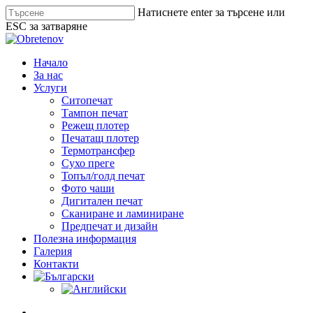
Skip
Натиснете enter за търсене или
to
ESC за затваряне
main
Close
content
Search
search
Menu
Начало
За нас
Услуги
Ситопечат
Тампон печат
Режещ плотер
Печатащ плотер
Термотрансфер
Сухо преге
Топъл/голд печат
Фото чаши
Дигитален печат
Сканиране и ламиниране
Предпечат и дизайн
Полезна информация
Галерия
Контакти
search