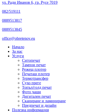
ул. Ради Иванов 6, гр. Русе 7019
082/519111
0889513817
0889513845
office@obretenov.eu
Close
Начало
Menu
За нас
Услуги
Ситопечат
Тампон печат
Режещ плотер
Печатащ плотер
Термотрансфер
Сухо преге
Топъл/голд печат
Фото чаши
Дигитален печат
Сканиране и ламиниране
Предпечат и дизайн
Полезна информация