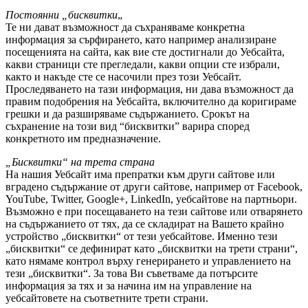
Постоянни „бисквитки
„
Те ни дават възможност да съхраняваме конкретна
информация за сърфирането, като например анализиране
посещенията на сайта, как вие сте достигнали до Уебсайта,
какви страници сте прегледали, какви опции сте избрали,
както и накъде сте се насочили през този Уебсайт.
Проследяването на тази информация, ни дава възможност да
правим подобрения на Уебсайта, включително да коригираме
грешки и да разширяваме съдържанието. Срокът на
съхранение на този вид “бисквитки” варира според
конкретното им предназначение.
„Бисквитки“ на трета страна
На нашия Уебсайт има препратки към други сайтове или
вградено съдържание от други сайтове, например от Facebook,
YouTube, Twitter, Google+, LinkedIn, уебсайтове на партньори.
Възможно е при посещаването на тези сайтове или отварянето
на съдържанието от тях, да се складират на Вашето крайно
устройство „бисквитки“ от тези уебсайтове. Именно тези
„бисквитки“ се дефинират като „бисквитки на трети страни“,
като нямаме контрол върху генерирането и управлението на
тези „бисквитки“. За това Ви съветваме да потърсите
информация за тях и за начина им на управление на
уебсайтовете на съответните трети страни.